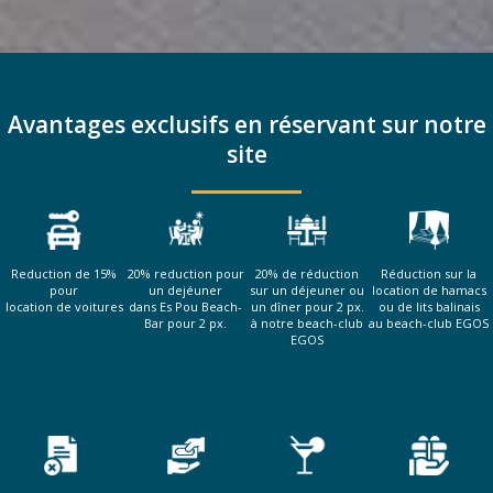
Avantages exclusifs en réservant sur notre
site
Reduction de 15%
20% reduction pour
20% de réduction
Réduction sur la
pour
un dejéuner
sur un déjeuner ou
location de hamacs
location de voitures
dans Es Pou Beach-
un dîner pour 2 px.
ou de lits balinais
Bar pour 2 px.
à notre beach-club
au beach-club EGOS
EGOS